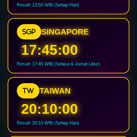
Result: 13:50 WIB (Setiap Hari)
SINGAPORE
SGP
17:45:00
Result: 17:45 WIB (Selasa & Jumat Libur)
TAIWAN
TW
20:10:00
Result: 20:10 WIB (Setiap Hari)