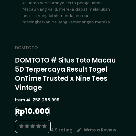
keluaran sebelumnya serta pengeluaran
Macau yang valid, mereka dapat melakukan
analisis yang lebih mendalam dan
meningkatkan peluang kemenangan mereka.
DOMTOTO
DOMTOTO # Situs Toto Macau
5D Terpercaya Result Togel
OnTime Trusted x Nine Tees
Vintage
Item #:
258.258.999
Rp10.000
4.9 rating
Write a Review