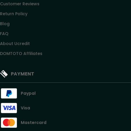
Customer Reviews
Return Policy
Blog
FAQ
About Ucredit
DOMTOTO Affiliates
PAYMENT
Paypal
Visa
Mastercard