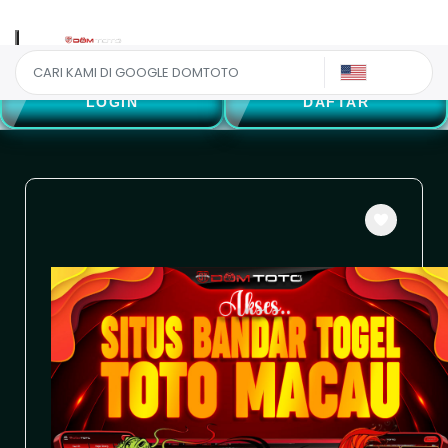
Explore
US
LOGIN
DAFTAR