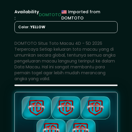
Availability
Imported from
DOMTOTO
:
DOMTOTO
Color :
YELLOW
DOMTOTO Situs Toto Macau 4D - 5D 2026
Terpercaya Setiap keluaran toto macau yang di
umumkan secara global, tentunya semua angka
pengeluaran macau langsung terinput ke dalam
Data Macau. Hal ini sangat membantu para
pemain togel agar lebih mudah merancang
angka yang valid.