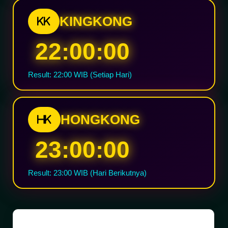
KINGKONG
KK
22:00:00
Result: 22:00 WIB (Setiap Hari)
HONGKONG
HK
23:00:00
Result: 23:00 WIB (Hari Berikutnya)