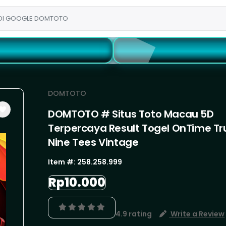
DOMTOTO
DOMTOTO # Situs Toto Macau 5D
Terpercaya Result Togel OnTime Tr
Nine Tees Vintage
Item #:
258.258.999
Rp10.000
4.9 rating
Write a Review