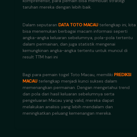
komprehensif, para pemain bisa membuat strategi
taruhan mereka dengan lebih baik.
Dalam seputaran
DATA TOTO MACAU
terlengkap ini, kita
bisa menemukan berbagai macam informasi seperti
angka-angka keluaran sebelumnya, pola-pola tertentu
dalam permainan, dan juga statistik mengenai
kemungkinan angka-angka tertentu untuk muncul di
result TTM hari ini
Bagi para pemain togel Toto Macau, memiliki
PREDIKSI
MACAU
terlengkap menjadi kunci sukses dalam
memenangkan permainan. Dengan mengetahui trend
dan pola dari hasil keluaran sebelumnya serta
pengeluaran Macau yang valid, mereka dapat
melakukan analisis yang lebih mendalam dan
meningkatkan peluang kemenangan mereka.