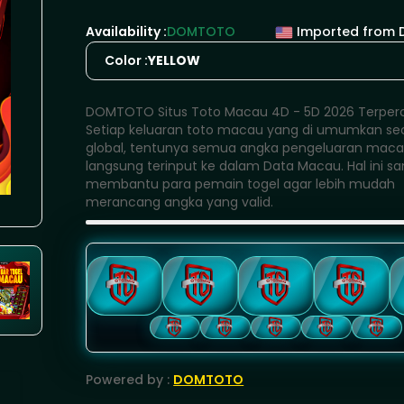
Availability :
DOMTOTO
Imported from
Color :
YELLOW
DOMTOTO Situs Toto Macau 4D - 5D 2026 Terper
Setiap keluaran toto macau yang di umumkan se
global, tentunya semua angka pengeluaran mac
langsung terinput ke dalam Data Macau. Hal ini s
membantu para pemain togel agar lebih mudah
merancang angka yang valid.
Powered by :
DOMTOTO