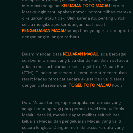
informasi mengenai
KELUARAN TOTO MACAU
terbaru.
Mereka ingin tahu apakah nomor-nomor pilihan mereka
dikeluarkan atau tidak. Oleh karena itu, penting untuk
selalu mengikuti perkembangan hasil result
PENGELUARAN MACAU
setiap harinya agar tetap update
dengan angka-angka terbaru
Dalam mencari data
KELUARAN MACAU
, ada berbagai
sumber informasi yang bisa diandalkan. Salah satunya
adalah melalui halaman resmi Togel Toto Macau Pools
(TTM). Di halaman tersebut, kamu dapat menemukan
result Macau tercepat secara akurat dan valid sesuai
dengan data resmi dari
TOGEL TOTO MACAU
Pools.
Data Macau terlengkap merupakan informasi yang
sangat penting bagi para pemain togel Macau Pools.
Melalui data ini, mereka dapat melihat seluruh hasil
keluaran Macau dan pengeluaran Macau yang valid
secara lengkap. Dengan memiliki akses ke data yang