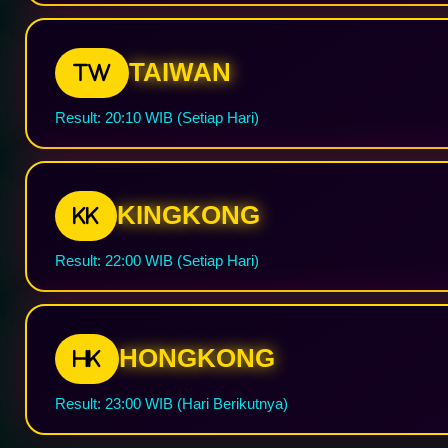
TAIWAN
TW
Result: 20:10 WIB (Setiap Hari)
KINGKONG
KK
Result: 22:00 WIB (Setiap Hari)
HONGKONG
HK
Result: 23:00 WIB (Hari Berikutnya)