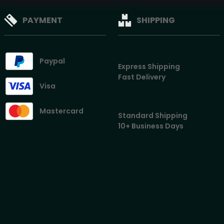
PAYMENT
SHIPPING
Paypal
Express Shipping
Fast Delivery
Visa
Mastercard
Standard Shipping
10+ Business Days