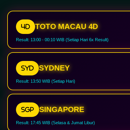
TOTO MACAU 4D
4D
Result: 13:00 - 00:10 WIB (Setiap Hari 6x Result)
SYDNEY
SYD
Result: 13:50 WIB (Setiap Hari)
SINGAPORE
SGP
Result: 17:45 WIB (Selasa & Jumat Libur)