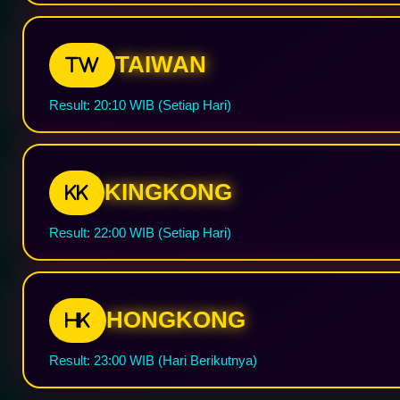
TAIWAN
TW
Result: 20:10 WIB (Setiap Hari)
KINGKONG
KK
Result: 22:00 WIB (Setiap Hari)
HONGKONG
HK
Result: 23:00 WIB (Hari Berikutnya)