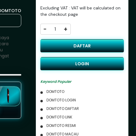
Excluding VAT : VAT will be calculated on
 DOMTOTO
the checkout page
-
+
caya
cara
DAFTAR
au
angat
LOGIN
Keyword Populer
DOMTOTO
DOMTOTO LOGIN
DOMTOTO DAFTAR
DOMTOTO LINK
DOMTOTO RESMI
DOMTOTO MACAU