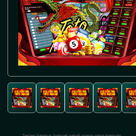
Setiap harinya, banyak sekali orang yang mencari