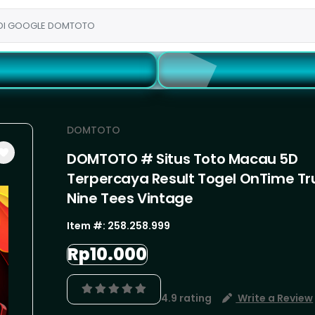
DOMTOTO
DOMTOTO # Situs Toto Macau 5D
Terpercaya Result Togel OnTime Tr
Nine Tees Vintage
Item #:
258.258.999
Rp10.000
4.9 rating
Write a Review