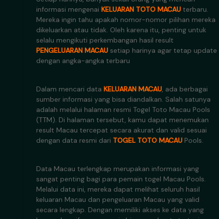
informasi mengenai
KELUARAN TOTO MACAU
terbaru.
Mereka ingin tahu apakah nomor-nomor pilihan mereka
dikeluarkan atau tidak. Oleh karena itu, penting untuk
selalu mengikuti perkembangan hasil result
PENGELUARAN MACAU
setiap harinya agar tetap update
dengan angka-angka terbaru
Dalam mencari data
KELUARAN MACAU
, ada berbagai
sumber informasi yang bisa diandalkan. Salah satunya
adalah melalui halaman resmi Togel Toto Macau Pools
(TTM). Di halaman tersebut, kamu dapat menemukan
result Macau tercepat secara akurat dan valid sesuai
dengan data resmi dari
TOGEL TOTO MACAU
Pools.
Data Macau terlengkap merupakan informasi yang
sangat penting bagi para pemain togel Macau Pools.
Melalui data ini, mereka dapat melihat seluruh hasil
keluaran Macau dan pengeluaran Macau yang valid
secara lengkap. Dengan memiliki akses ke data yang