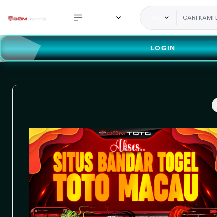
Explore
All
LOGIN