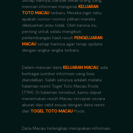
Setiap harinya, banyak sekali orang yang
mencari informasi mengenai
KELUARAN
TOTO MACAU
terbaru. Mereka ingin tahu
apakah nomor-nomor pilihan mereka
dikeluarkan atau tidak. Oleh karena itu,
penting untuk selalu mengikuti
perkembangan hasil result
PENGELUARAN
MACAU
setiap harinya agar tetap update
dengan angka-angka terbaru
Dalam mencari data
KELUARAN MACAU
, ada
berbagai sumber informasi yang bisa
diandalkan. Salah satunya adalah melalui
halaman resmi Togel Toto Macau Pools
(TTM). Di halaman tersebut, kamu dapat
menemukan result Macau tercepat secara
akurat dan valid sesuai dengan data resmi
dari
TOGEL TOTO MACAU
Pools.
Data Macau terlengkap merupakan informasi