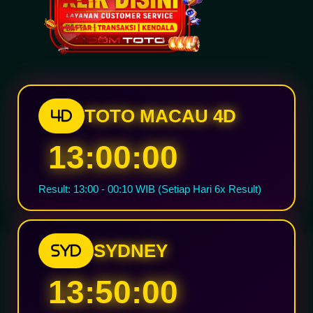
TOTO MACAU 4D
4D
13:00:00
Result: 13:00 - 00:10 WIB (Setiap Hari 6x Result)
SYDNEY
SYD
13:50:00