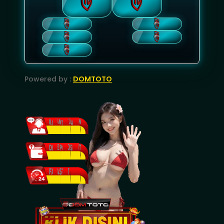
Powered by :
DOMTOTO