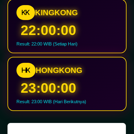
KINGKONG
KK
22:00:00
Result: 22:00 WIB (Setiap Hari)
HONGKONG
HK
23:00:00
Result: 23:00 WIB (Hari Berikutnya)