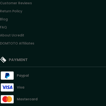
Customer Reviews
Return Policy
Blog
FAQ
About Ucredit
DOMTOTO Affiliates
PAYMENT
Paypal
Visa
Mastercard