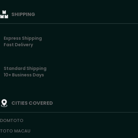
SHIPPING
Express Shipping
Fast Delivery
Standard Shipping
10+ Business Days
CITIES COVERED
DOMTOTO
TOTO MACAU