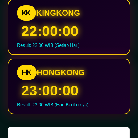
KINGKONG
KK
22:00:00
Result: 22:00 WIB (Setiap Hari)
HONGKONG
HK
23:00:00
Result: 23:00 WIB (Hari Berikutnya)