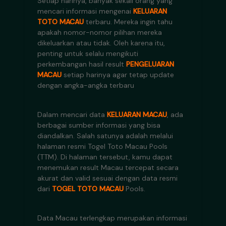
Setiap harinya, banyak sekali orang yang
mencari informasi mengenai
KELUARAN
TOTO MACAU
terbaru. Mereka ingin tahu
apakah nomor-nomor pilihan mereka
dikeluarkan atau tidak. Oleh karena itu,
penting untuk selalu mengikuti
perkembangan hasil result
PENGELUARAN
MACAU
setiap harinya agar tetap update
dengan angka-angka terbaru
Dalam mencari data
KELUARAN MACAU
, ada
berbagai sumber informasi yang bisa
diandalkan. Salah satunya adalah melalui
halaman resmi Togel Toto Macau Pools
(TTM). Di halaman tersebut, kamu dapat
menemukan result Macau tercepat secara
akurat dan valid sesuai dengan data resmi
dari
TOGEL TOTO MACAU
Pools.
Data Macau terlengkap merupakan informasi