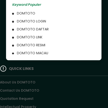
Keyword Populer
DOMTOTO
DOMTOTO LOGIN
DOMTOTO DAFTAR
DOMTOTO LINK
DOMTOTO RESMI
DOMTOTO MACAU
DOMRESULT MACAU
QUICK LINKS
About Us DOMTOTO
Contact Us DOMTOTO
Quotation Request
Intellectual Property