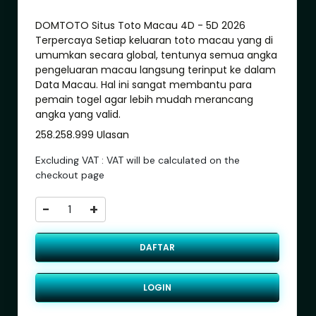
Rp10.000
DOMTOTO Situs Toto Macau 4D - 5D 2026
Terpercaya Setiap keluaran toto macau yang di
umumkan secara global, tentunya semua angka
pengeluaran macau langsung terinput ke dalam
Data Macau. Hal ini sangat membantu para
pemain togel agar lebih mudah merancang
angka yang valid.
258.258.999 Ulasan
Excluding VAT : VAT will be calculated on the
checkout page
-
+
DAFTAR
LOGIN