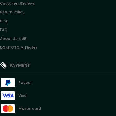
Customer Reviews
Return Policy
Blog
FAQ
About Ucredit
DOMTOTO Affiliates
PAYMENT
Paypal
Visa
Mastercard