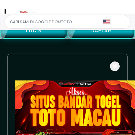
Explore
US
LOGIN
DAFTAR