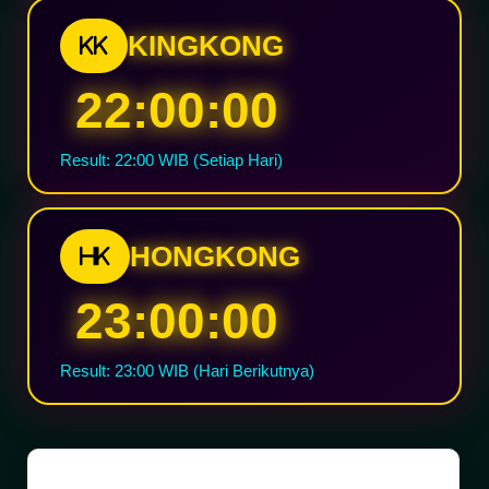
KINGKONG
KK
22:00:00
Result: 22:00 WIB (Setiap Hari)
HONGKONG
HK
23:00:00
Result: 23:00 WIB (Hari Berikutnya)