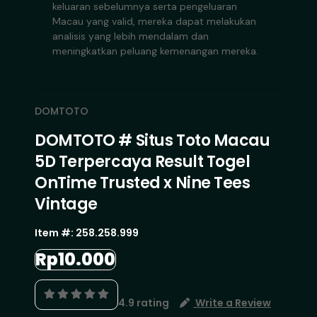
keluaran sebelumnya serta pengeluaran
Macau yang valid, mereka dapat melakukan
analisis yang lebih mendalam dan
meningkatkan peluang kemenangan mereka.
DOMTOTO
DOMTOTO # Situs Toto Macau
5D Terpercaya Result Togel
OnTime Trusted x Nine Tees
Vintage
Item #:
258.258.999
Rp10.000
4.9 rating
Write a Review