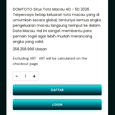
Rp10.000
DOMTOTO Situs Toto Macau 4D - 5D 2026
Terpercaya Setiap keluaran toto macau yang di
umumkan secara global, tentunya semua angka
pengeluaran macau langsung terinput ke dalam
Data Macau. Hal ini sangat membantu para
pemain togel agar lebih mudah merancang
angka yang valid.
258.258.999 Ulasan
Excluding VAT : VAT will be calculated on the
checkout page
-
+
DAFTAR
LOGIN