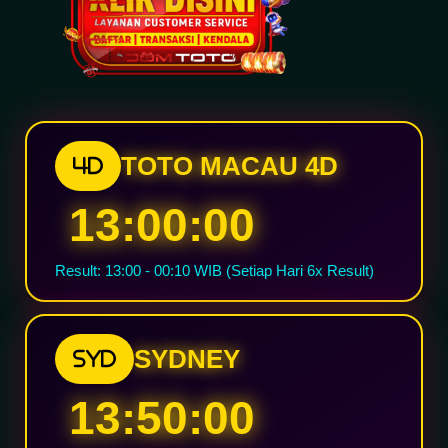
TOTO MACAU 4D
4D
13:00:00
Result: 13:00 - 00:10 WIB (Setiap Hari 6x Result)
SYDNEY
SYD
13:50:00