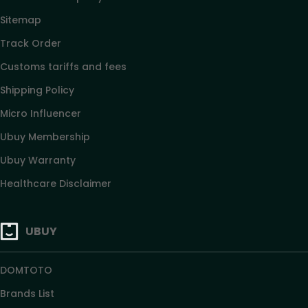
Sitemap
Track Order
Customs tariffs and fees
Shipping Policy
Micro Influencer
Ubuy Membership
Ubuy Warranty
Healthcare Disclaimer
UBUY
DOMTOTO
Brands List