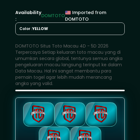
Availability
Imported from
DOMTOTO
:
DOMTOTO
Color :
YELLOW
DOMTOTO Situs Toto Macau 4D - 5D 2026
Terpercaya Setiap keluaran toto macau yang di
umumkan secara global, tentunya semua angka
pengeluaran macau langsung terinput ke dalam
Data Macau. Hal ini sangat membantu para
pemain togel agar lebih mudah merancang
angka yang valid.