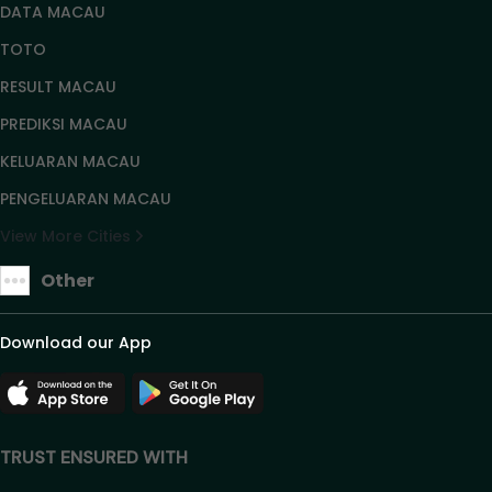
DATA MACAU
TOTO
RESULT MACAU
PREDIKSI MACAU
KELUARAN MACAU
PENGELUARAN MACAU
View More Cities
Other
Download our App
TRUST ENSURED WITH