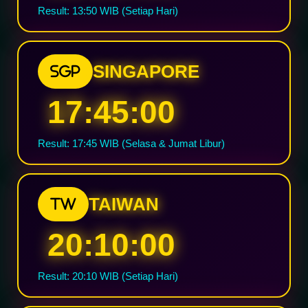
Result: 13:50 WIB (Setiap Hari)
SINGAPORE
SGP
17:45:00
Result: 17:45 WIB (Selasa & Jumat Libur)
TAIWAN
TW
20:10:00
Result: 20:10 WIB (Setiap Hari)