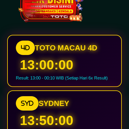
TOTO MACAU 4D
4D
13:00:00
Result: 13:00 - 00:10 WIB (Setiap Hari 6x Result)
SYDNEY
SYD
13:50:00