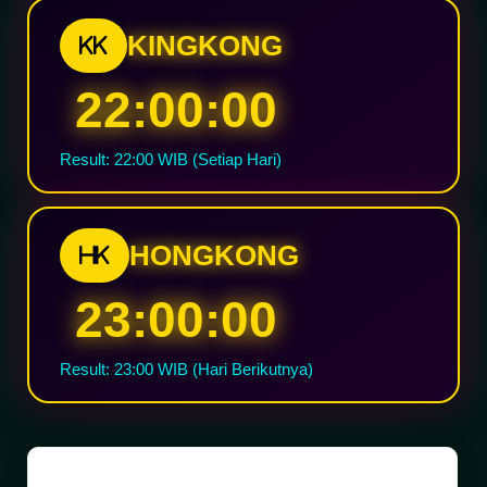
KINGKONG
KK
22:00:00
Result: 22:00 WIB (Setiap Hari)
HONGKONG
HK
23:00:00
Result: 23:00 WIB (Hari Berikutnya)