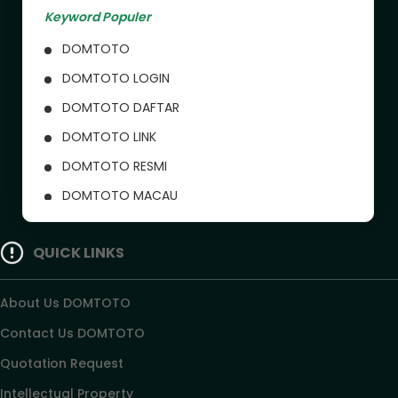
Keyword Populer
DOMTOTO
DOMTOTO LOGIN
DOMTOTO DAFTAR
DOMTOTO LINK
DOMTOTO RESMI
DOMTOTO MACAU
DOMRESULT MACAU
QUICK LINKS
About Us DOMTOTO
Contact Us DOMTOTO
Quotation Request
Intellectual Property