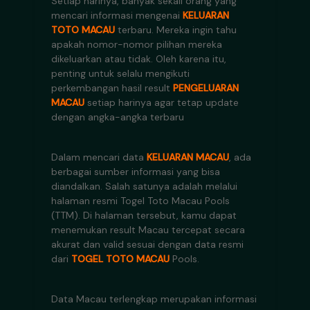
Setiap harinya, banyak sekali orang yang
mencari informasi mengenai
KELUARAN
TOTO MACAU
terbaru. Mereka ingin tahu
apakah nomor-nomor pilihan mereka
dikeluarkan atau tidak. Oleh karena itu,
penting untuk selalu mengikuti
perkembangan hasil result
PENGELUARAN
MACAU
setiap harinya agar tetap update
dengan angka-angka terbaru
Dalam mencari data
KELUARAN MACAU
, ada
berbagai sumber informasi yang bisa
diandalkan. Salah satunya adalah melalui
halaman resmi Togel Toto Macau Pools
(TTM). Di halaman tersebut, kamu dapat
menemukan result Macau tercepat secara
akurat dan valid sesuai dengan data resmi
dari
TOGEL TOTO MACAU
Pools.
Data Macau terlengkap merupakan informasi