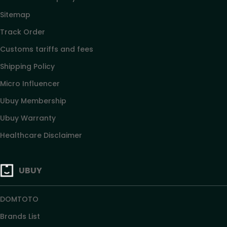
Sitemap
Track Order
Customs tariffs and fees
Shipping Policy
Micro Influencer
Ubuy Membership
Ubuy Warranty
Healthcare Disclaimer
UBUY
DOMTOTO
Brands List