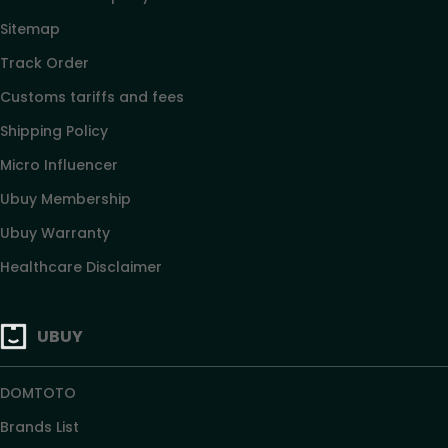
Sitemap
Track Order
Customs tariffs and fees
Shipping Policy
Micro Influencer
Ubuy Membership
Ubuy Warranty
Healthcare Disclaimer
UBUY
DOMTOTO
Brands List