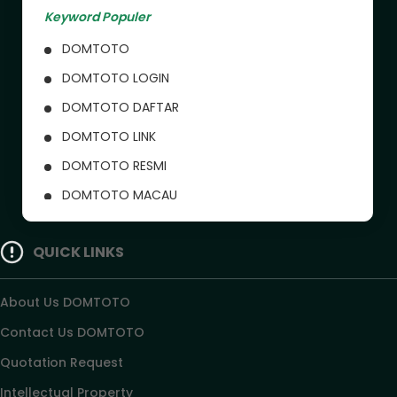
Keyword Populer
DOMTOTO
DOMTOTO LOGIN
DOMTOTO DAFTAR
DOMTOTO LINK
DOMTOTO RESMI
DOMTOTO MACAU
DOMRESULT MACAU
QUICK LINKS
About Us DOMTOTO
Contact Us DOMTOTO
Quotation Request
Intellectual Property