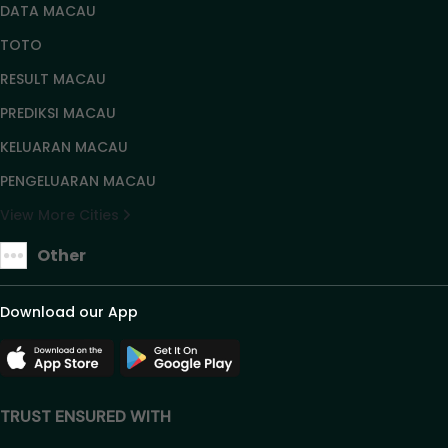
DATA MACAU
TOTO
RESULT MACAU
PREDIKSI MACAU
KELUARAN MACAU
PENGELUARAN MACAU
View More Cities
Other
Download our App
TRUST ENSURED WITH