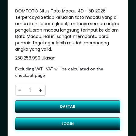
Rp10.000
DOMTOTO Situs Toto Macau 4D - 5D 2026
Terpercaya Setiap keluaran toto macau yang di
umumkan secara global, tentunya semua angka
pengeluaran macau langsung terinput ke dalam
Data Macau. Hal ini sangat membantu para
pemain togel agar lebih mudah merancang
angka yang valid.
258.258.999 Ulasan
Excluding VAT : VAT will be calculated on the
checkout page
-
+
DAFTAR
LOGIN