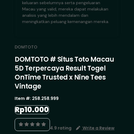
keluaran sebelumnya serta pengeluaran
Macau yang valid, mereka dapat melakukan
analisis yang lebih mendalam dan
meningkatkan peluang kemenangan mereka.
DOMTOTO
DOMTOTO # Situs Toto Macau
5D Terpercaya Result Togel
OnTime Trusted x Nine Tees
Vintage
Item #:
258.258.999
Rp10.000
4.9 rating
Write a Review