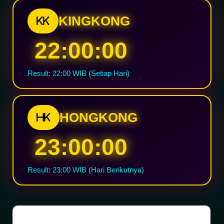
KINGKONG
KK
22:00:00
Result: 22:00 WIB (Setiap Hari)
HONGKONG
HK
23:00:00
Result: 23:00 WIB (Hari Berikutnya)