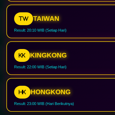
TAIWAN
TW
Result: 20:10 WIB (Setiap Hari)
KINGKONG
KK
Result: 22:00 WIB (Setiap Hari)
HONGKONG
HK
Result: 23:00 WIB (Hari Berikutnya)