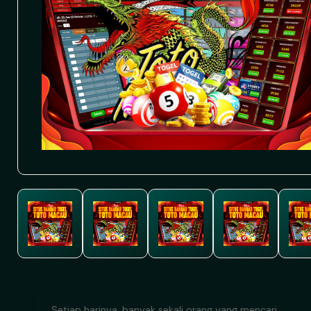
Setiap harinya, banyak sekali orang yang mencari