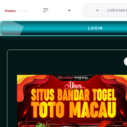
Explore
All
LOGIN