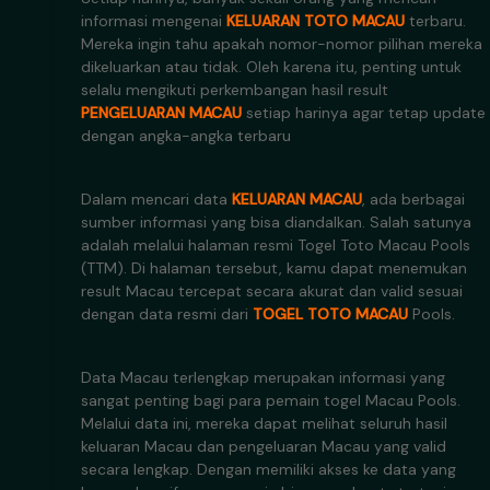
informasi mengenai
KELUARAN TOTO MACAU
terbaru.
Mereka ingin tahu apakah nomor-nomor pilihan mereka
dikeluarkan atau tidak. Oleh karena itu, penting untuk
selalu mengikuti perkembangan hasil result
PENGELUARAN MACAU
setiap harinya agar tetap update
dengan angka-angka terbaru
Dalam mencari data
KELUARAN MACAU
, ada berbagai
sumber informasi yang bisa diandalkan. Salah satunya
adalah melalui halaman resmi Togel Toto Macau Pools
(TTM). Di halaman tersebut, kamu dapat menemukan
result Macau tercepat secara akurat dan valid sesuai
dengan data resmi dari
TOGEL TOTO MACAU
Pools.
Data Macau terlengkap merupakan informasi yang
sangat penting bagi para pemain togel Macau Pools.
Melalui data ini, mereka dapat melihat seluruh hasil
keluaran Macau dan pengeluaran Macau yang valid
secara lengkap. Dengan memiliki akses ke data yang