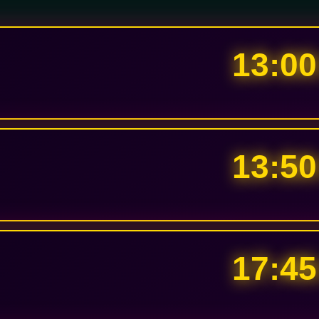
13:00
13:50
17:45