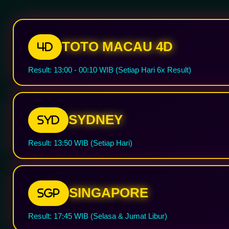
TOTO MACAU 4D
4D
Result: 13:00 - 00:10 WIB (Setiap Hari 6x Result)
SYDNEY
SYD
Result: 13:50 WIB (Setiap Hari)
SINGAPORE
SGP
Result: 17:45 WIB (Selasa & Jumat Libur)