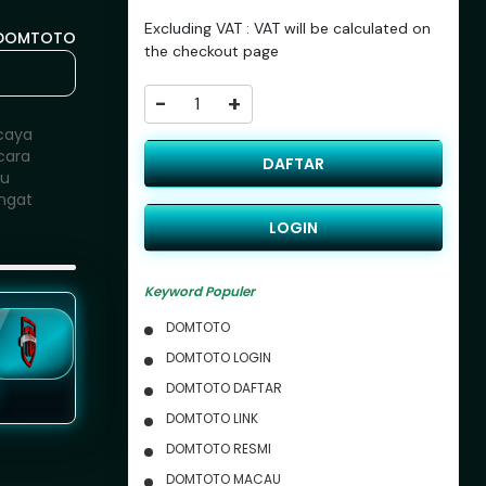
Excluding VAT : VAT will be calculated on
 DOMTOTO
the checkout page
-
+
caya
cara
DAFTAR
au
angat
LOGIN
Keyword Populer
DOMTOTO
DOMTOTO LOGIN
DOMTOTO DAFTAR
DOMTOTO LINK
DOMTOTO RESMI
DOMTOTO MACAU