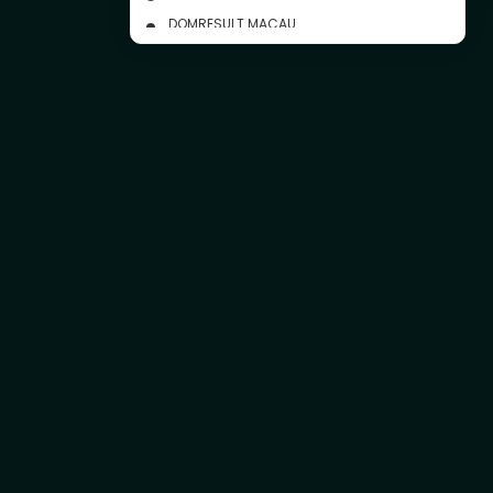
DOMRESULT MACAU