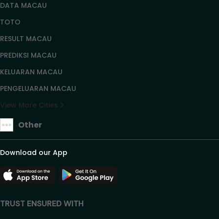
DATA MACAU
TOTO
RESULT MACAU
PREDIKSI MACAU
KELUARAN MACAU
PENGELUARAN MACAU
View More Cities
Other
Download our App
TRUST ENSURED WITH