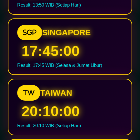
Result: 13:50 WIB (Setiap Hari)
SINGAPORE
SGP
17:45:00
Result: 17:45 WIB (Selasa & Jumat Libur)
TAIWAN
TW
20:10:00
Result: 20:10 WIB (Setiap Hari)