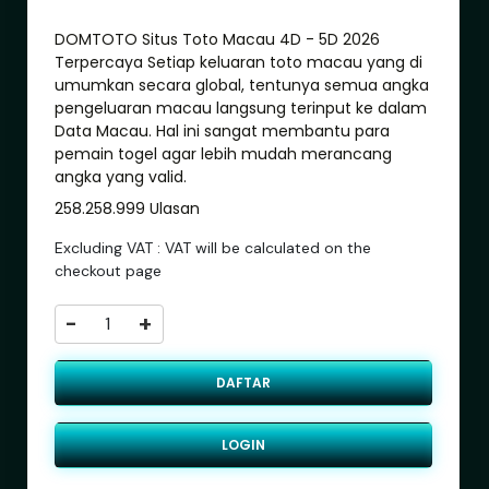
Rp10.000
DOMTOTO Situs Toto Macau 4D - 5D 2026
Terpercaya Setiap keluaran toto macau yang di
umumkan secara global, tentunya semua angka
pengeluaran macau langsung terinput ke dalam
Data Macau. Hal ini sangat membantu para
pemain togel agar lebih mudah merancang
angka yang valid.
258.258.999 Ulasan
Excluding VAT : VAT will be calculated on the
checkout page
-
+
DAFTAR
LOGIN