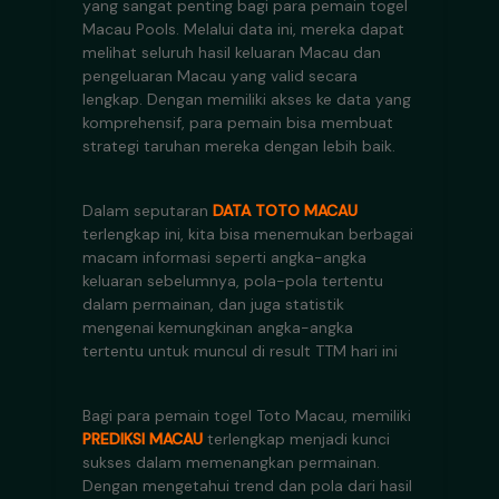
yang sangat penting bagi para pemain togel
Macau Pools. Melalui data ini, mereka dapat
melihat seluruh hasil keluaran Macau dan
pengeluaran Macau yang valid secara
lengkap. Dengan memiliki akses ke data yang
komprehensif, para pemain bisa membuat
strategi taruhan mereka dengan lebih baik.
Dalam seputaran
DATA TOTO MACAU
terlengkap ini, kita bisa menemukan berbagai
macam informasi seperti angka-angka
keluaran sebelumnya, pola-pola tertentu
dalam permainan, dan juga statistik
mengenai kemungkinan angka-angka
tertentu untuk muncul di result TTM hari ini
Bagi para pemain togel Toto Macau, memiliki
PREDIKSI MACAU
terlengkap menjadi kunci
sukses dalam memenangkan permainan.
Dengan mengetahui trend dan pola dari hasil