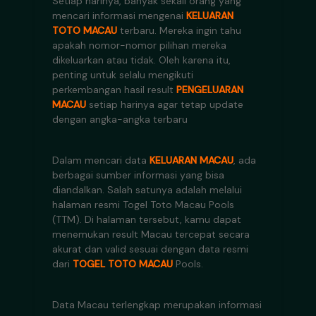
Setiap harinya, banyak sekali orang yang
mencari informasi mengenai
KELUARAN
TOTO MACAU
terbaru. Mereka ingin tahu
apakah nomor-nomor pilihan mereka
dikeluarkan atau tidak. Oleh karena itu,
penting untuk selalu mengikuti
perkembangan hasil result
PENGELUARAN
MACAU
setiap harinya agar tetap update
dengan angka-angka terbaru
Dalam mencari data
KELUARAN MACAU
, ada
berbagai sumber informasi yang bisa
diandalkan. Salah satunya adalah melalui
halaman resmi Togel Toto Macau Pools
(TTM). Di halaman tersebut, kamu dapat
menemukan result Macau tercepat secara
akurat dan valid sesuai dengan data resmi
dari
TOGEL TOTO MACAU
Pools.
Data Macau terlengkap merupakan informasi