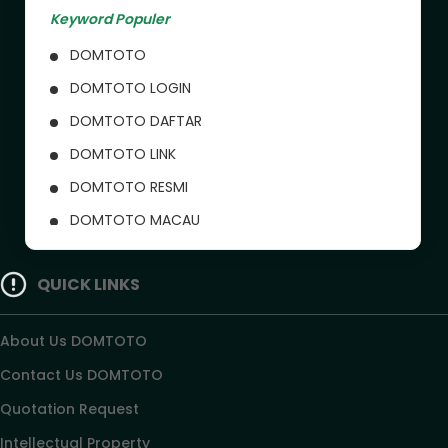
Keyword Populer
DOMTOTO
DOMTOTO LOGIN
DOMTOTO DAFTAR
DOMTOTO LINK
DOMTOTO RESMI
DOMTOTO MACAU
DOMRESULT MACAU
QUICK LINKS
About Us DOMTOTO
Contact Us DOMTOTO
Quotation Request
Intellectual Property