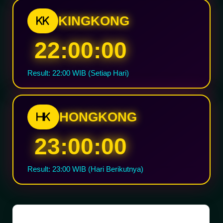
KINGKONG
KK
22:00:00
Result: 22:00 WIB (Setiap Hari)
HONGKONG
HK
23:00:00
Result: 23:00 WIB (Hari Berikutnya)