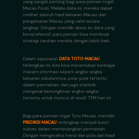
yang sangat penting bagi para pemain togel
Macau Pools. Melalui data ini, mereka dapat
melihat seluruh hasil keluaran Macau dan
pengeluaran Macau yang valid secara
lengkap. Dengan memiliki akses ke data yang
komprehensif, para pemain bisa membuat
strategi taruhan mereka dengan lebih baik.
Dalam seputaran
DATA TOTO MACAU
terlengkap ini, kita bisa menemukan berbagai
macam informasi seperti angka-angka
keluaran sebelumnya, pola-pola tertentu
dalam permainan, dan juga statistik
mengenai kemungkinan angka-angka
tertentu untuk muncul di result TTM hari ini
Bagi para pemain togel Toto Macau, memiliki
PREDIKSI MACAU
terlengkap menjadi kunci
sukses dalam memenangkan permainan.
Dengan mengetahui trend dan pola dari hasil