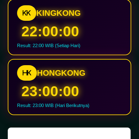
KINGKONG
KK
22:00:00
Result: 22:00 WIB (Setiap Hari)
HONGKONG
HK
23:00:00
Result: 23:00 WIB (Hari Berikutnya)