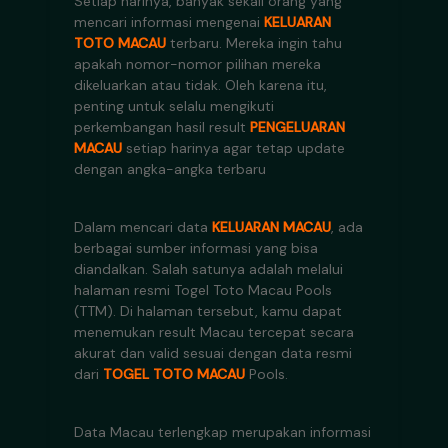
Setiap harinya, banyak sekali orang yang
mencari informasi mengenai
KELUARAN
TOTO MACAU
terbaru. Mereka ingin tahu
apakah nomor-nomor pilihan mereka
dikeluarkan atau tidak. Oleh karena itu,
penting untuk selalu mengikuti
perkembangan hasil result
PENGELUARAN
MACAU
setiap harinya agar tetap update
dengan angka-angka terbaru
Dalam mencari data
KELUARAN MACAU
, ada
berbagai sumber informasi yang bisa
diandalkan. Salah satunya adalah melalui
halaman resmi Togel Toto Macau Pools
(TTM). Di halaman tersebut, kamu dapat
menemukan result Macau tercepat secara
akurat dan valid sesuai dengan data resmi
dari
TOGEL TOTO MACAU
Pools.
Data Macau terlengkap merupakan informasi