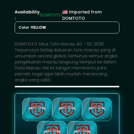
Availability
Imported from
DOMTOTO
:
DOMTOTO
Color :
YELLOW
DOMTOTO Situs Toto Macau 4D - 5D 2026
Terpercaya Setiap keluaran toto macau yang di
umumkan secara global, tentunya semua angka
pengeluaran macau langsung terinput ke dalam
Data Macau. Hal ini sangat membantu para
pemain togel agar lebih mudah merancang
angka yang valid.