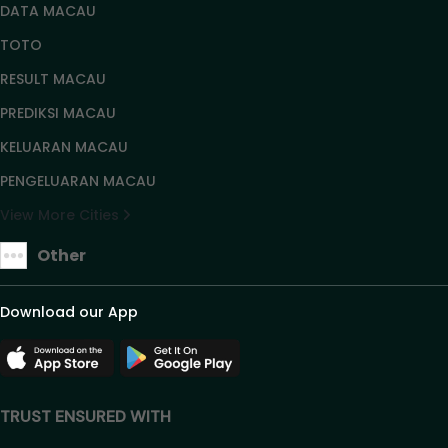
DATA MACAU
TOTO
RESULT MACAU
PREDIKSI MACAU
KELUARAN MACAU
PENGELUARAN MACAU
View More Cities
Other
Download our App
TRUST ENSURED WITH