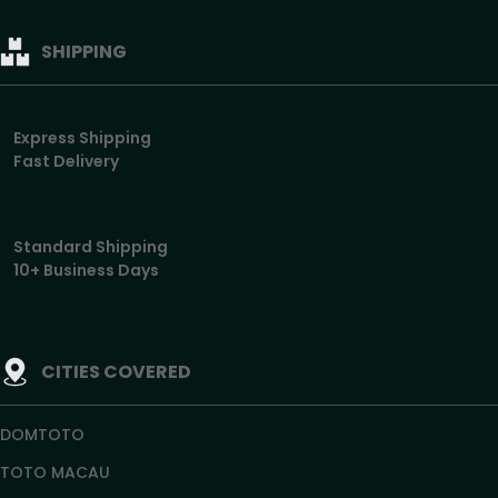
SHIPPING
Express Shipping
Fast Delivery
Standard Shipping
10+ Business Days
CITIES COVERED
DOMTOTO
TOTO MACAU