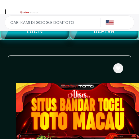
Explore
US
LOGIN
DAFTAR