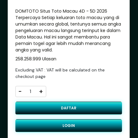
Rp10.000
DOMTOTO Situs Toto Macau 4D - 5D 2026
Terpercaya Setiap keluaran toto macau yang di
umumkan secara global, tentunya semua angka
pengeluaran macau langsung terinput ke dalam
Data Macau. Hal ini sangat membantu para
pemain togel agar lebih mudah merancang
angka yang valid.
258.258.999 Ulasan
Excluding VAT : VAT will be calculated on the
checkout page
-
+
DAFTAR
LOGIN