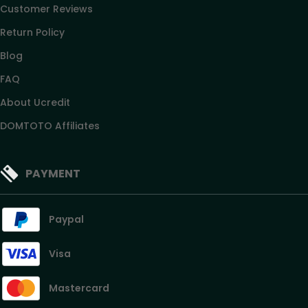
Customer Reviews
Return Policy
Blog
FAQ
About Ucredit
DOMTOTO Affiliates
PAYMENT
Paypal
Visa
Mastercard