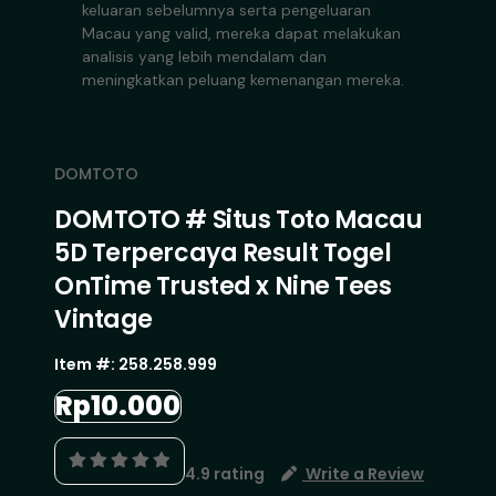
keluaran sebelumnya serta pengeluaran
Macau yang valid, mereka dapat melakukan
analisis yang lebih mendalam dan
meningkatkan peluang kemenangan mereka.
DOMTOTO
DOMTOTO # Situs Toto Macau
5D Terpercaya Result Togel
OnTime Trusted x Nine Tees
Vintage
Item #:
258.258.999
Rp10.000
4.9 rating
Write a Review