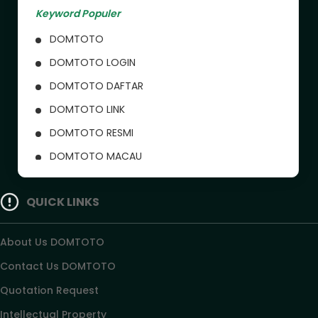
Keyword Populer
DOMTOTO
DOMTOTO LOGIN
DOMTOTO DAFTAR
DOMTOTO LINK
DOMTOTO RESMI
DOMTOTO MACAU
DOMRESULT MACAU
QUICK LINKS
About Us DOMTOTO
Contact Us DOMTOTO
Quotation Request
Intellectual Property